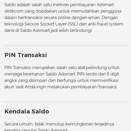
Saldo adalah salah satu metode pembayaran Adsmart
Saldo Disalahgunakan Pihak Lain
detikcom yang disediakan untuk memudahkan pengguna
dalam bertransaksi secara online dengan aman. Dengan
Top Up Berhasil Tetapi Saldo Tidak
teknologi Secure Socket Layer (SSL) dan anti-fraud system
Bertambah
dana di Saldo Adsmart jadi lebih terlindungi.
Cara Melakukan Top Up dan
Menggunakan Saldo
PIN Transaksi
Syarat dan Ketentuan Penggunaan Saldo
Adsmart
PIN Transaksi merupakan salah satu alat pelindung untuk
menjaga keamanan Saldo Adsmart. PIN terdiri dari 6 digit
angka yang disimpan dan berfungsi untuk memverifikasi
akun saat Anda ingin melakukan pembayaran/transaksi.
Kendala Saldo
Secara umum, tidak menutup kemungkinan terjadinya
kendala seputar Saldo Adsmart.